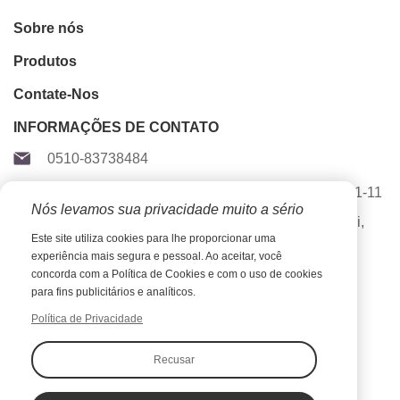
Sobre nós
Produtos
Contate-Nos
INFORMAÇÕES DE CONTATO
0510-83738484
2 e 4/F, Ceti A, (Wuxi) National Software Park, 111-11
Nós levamos sua privacidade muito a sério
Linghu Avenue, distrito de Xinwu, cidade de Wuxi,
Este site utiliza cookies para lhe proporcionar uma
província de Jiangsu, China, 214135
experiência mais segura e pessoal. Ao aceitar, você
concorda com a Política de Cookies e com o uso de cookies
para fins publicitários e analíticos.
Linha direta de serviço
lynn@junemfg.com
Política de Privacidade
Recusar