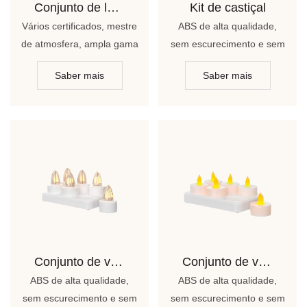
Conjunto de lâmpada aquecedora de velas/luz noturna/luz de velas LED
Kit de castiçal
Vários certificados, mestre
ABS de alta qualidade,
de atmosfera, ampla gama
sem escurecimento e sem
de aplicações, detecção
manchas, elegante e
Saber mais
Saber mais
de gestos de
bonito
carregamento sem fio e
melhores presentes
Conjunto de velas CS01
Conjunto de velas CS02
ABS de alta qualidade,
ABS de alta qualidade,
sem escurecimento e sem
sem escurecimento e sem