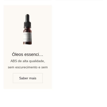
Óleos essenciais
ABS de alta qualidade,
sem escurecimento e sem
manchas, elegante e
Saber mais
bonito