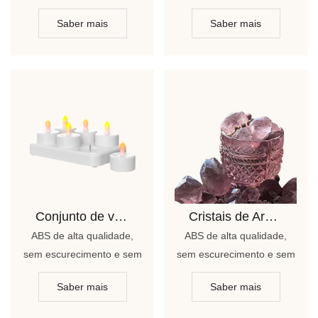
manchas, elegante e
manchas, elegante e
Saber mais
Saber mais
bonito
bonito
Conjunto de velas CS03
Cristais de Aroma
ABS de alta qualidade,
ABS de alta qualidade,
sem escurecimento e sem
sem escurecimento e sem
manchas, elegante e
manchas, elegante e
Saber mais
Saber mais
bonito
bonito